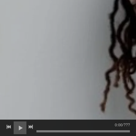
0:00
/
???